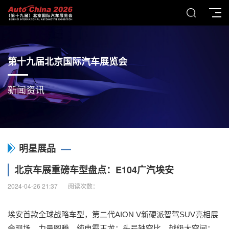
第十九届北京国际汽车展览会
新闻资讯
明星展品
北京车展重磅车型盘点：E104广汽埃安
2024-04-26 21:37
阅读次数：
埃安首款全球战略车型，第二代AION V新硬派智驾SUV亮相展
会现场。力量图腾，纯电霸王龙；头号轴空比，越级大空间；