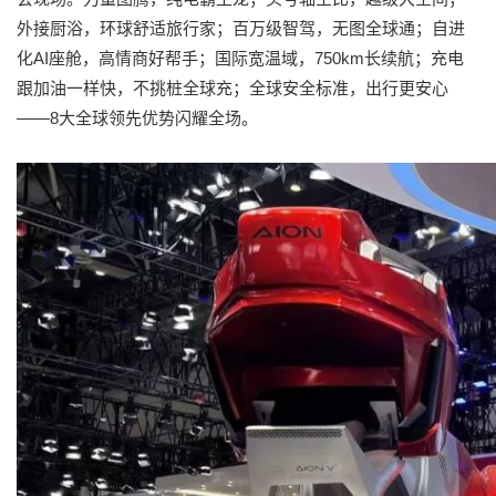
外接厨浴，环球舒适旅行家；百万级智驾，无图全球通；自进
化AI座舱，高情商好帮手；国际宽温域，750km长续航；充电
跟加油一样快，不挑桩全球充；全球安全标准，出行更安心
——8大全球领先优势闪耀全场。