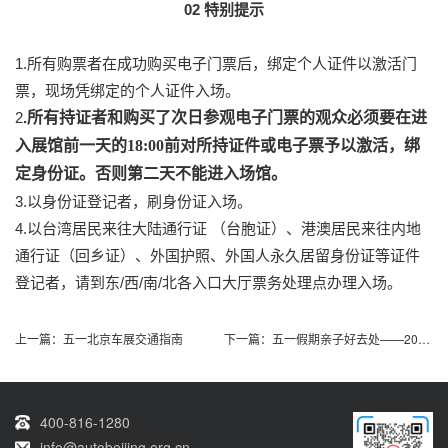
02 特别提示
1.所有购票者在成功购买电子门票后，绑定个人证件以激活门
票，现场凭绑定的个人证件入场。
2
.
所有持证者和购买了次日参观电子门票的观众必须要在进
入展馆前一天的18:00前对所持证件或电子票予以激活，绑
定身份证。否则第二天不能进入场馆。
3.以身份证登记者，刷身份证入场。
4.以台湾居民来往大陆通行证 （台胞证）、港澳居民来往内地
通行证（回乡证）、外国护照、外国人永久居留身份证等证件
登记者，请到
东
/西/南
/北
各入口大厅票务处理点办理入场
。
上一篇：
五一北京车展交通指南
下一篇：
五一假期亲子好去处——2024北京车展
400-816-1280
info@autobeijing.org.cn